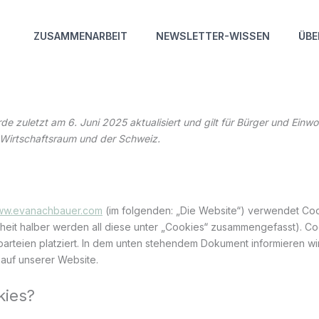
ZUSAMMENARBEIT
NEWSLETTER-WISSEN
ÜBE
rde zuletzt am 6. Juni 2025 aktualisiert und gilt für Bürger und Ein
Wirtschaftsraum und der Schweiz.
www.evanachbauer.com
(im folgenden: „Die Website“) verwendet Coo
hheit halber werden all diese unter „Cookies“ zusammengefasst). 
parteien platziert. In dem unten stehendem Dokument informieren wi
uf unserer Website.
kies?