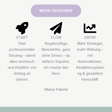
MEHR ERFAHREN
START
FLOW
GROW
Dein
Regelmäßige
Mehr Strategie,
professioneller
Newsletter, ganz
mehr Wirkung –
Einstieg – damit
ohne Stress – du
mit
alles technisch
lieferst Impulse,
Automationen,
und inhaltlich von
ich mache den
Redaktionsplanu
Anfang an
Rest.
ng & gezieltem
stimmt.
Feinschliff.
Meine Pakete